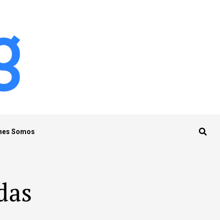
nes Somos
das