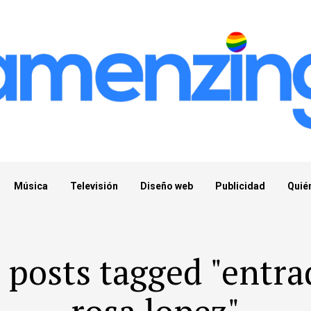
Música
Televisión
Diseño web
Publicidad
Quié
l posts tagged "entra
rosa lopez"