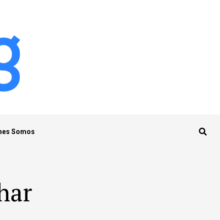
nes Somos
har