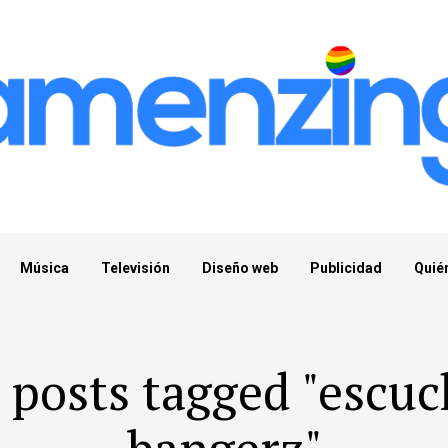
Música
Televisión
Diseño web
Publicidad
Quié
l posts tagged "escuc
bangerz"