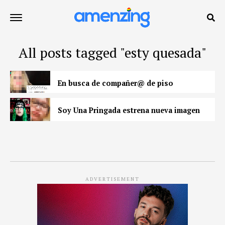
All posts tagged "esty quesada"
En busca de compañer@ de piso
Soy Una Pringada estrena nueva imagen
ADVERTISEMENT