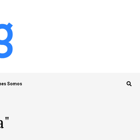
nes Somos
a"