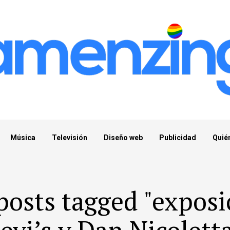
Música
Televisión
Diseño web
Publicidad
Quié
 posts tagged "exposi
evi’s y Dan Nicolett