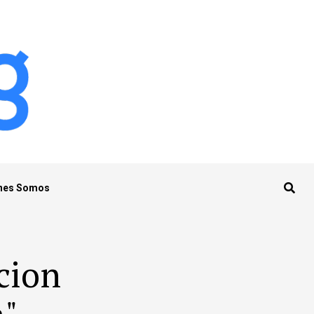
nes Somos
cion
a"