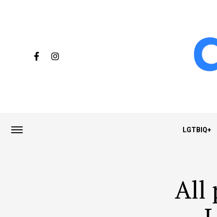
LGTBIQ+
All
L