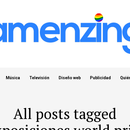
Música
Televisión
Diseño web
Publicidad
Quié
All posts tagged
xposiciones world pr