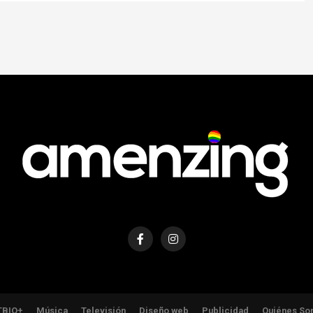
TBIQ+
Música
Televisión
Diseño web
Publicidad
Quiénes So