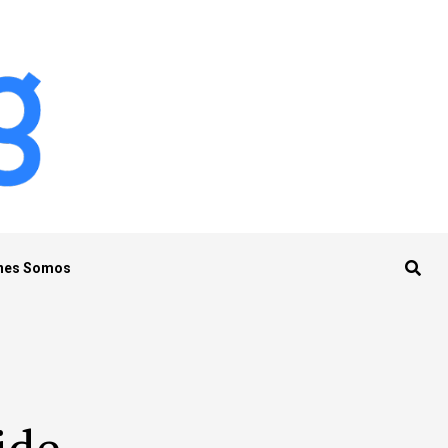
nes Somos
ide