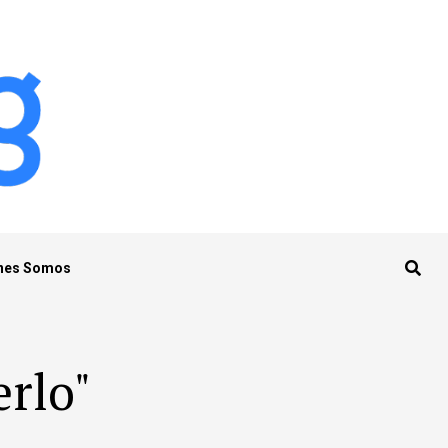
nes Somos
erlo"