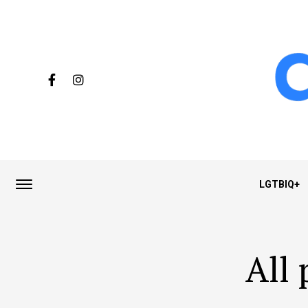
LGTBIQ+
All 