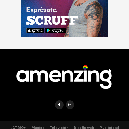
LGTBIQ+
Música
Televisión
Diseño web
Publicidad