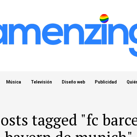
Música
Televisión
Diseño web
Publicidad
Quié
posts tagged "fc barc
bayern de munich"