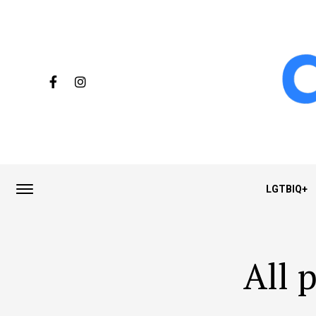
LGTBIQ+
All 