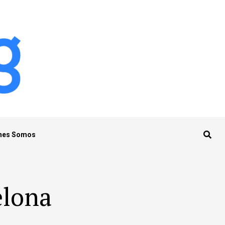
nes Somos
elona