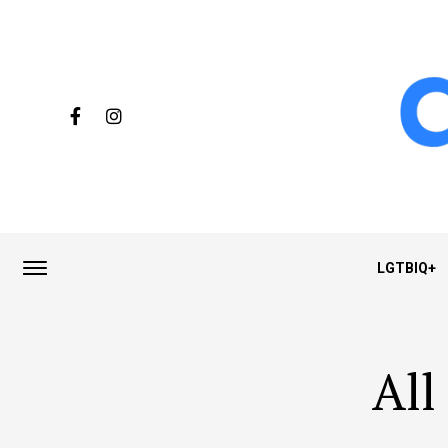
LGTBIQ+
All