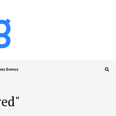
nes Somos
red"