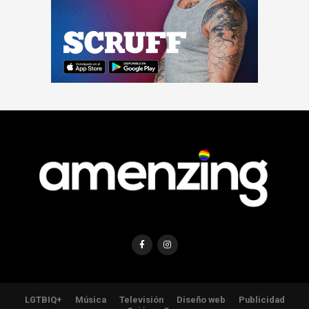
LGTBIQ+
Música
Televisión
Diseño web
Publicidad