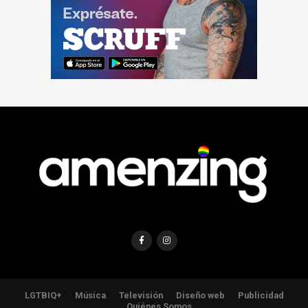
LGTBIQ+
Música
Televisión
Diseño web
Publicidad
Quiénes Somos