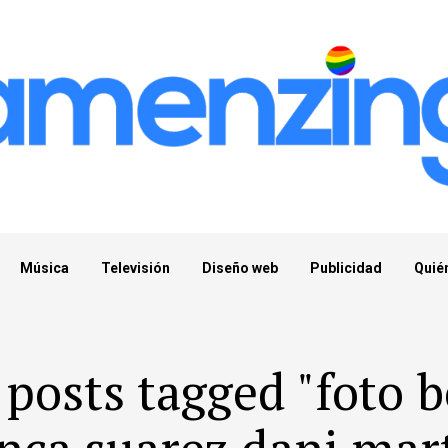
Música
Televisión
Diseño web
Publicidad
Quié
 posts tagged "foto 
nca suarez dani mar