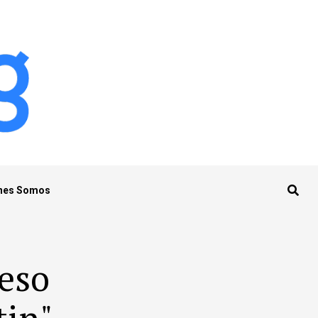
nes Somos
beso
tin"