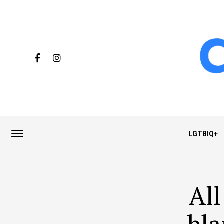
LGTBIQ+
All
bla