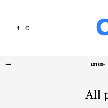
LGTBIQ+
All 