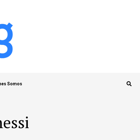
nes Somos
messi