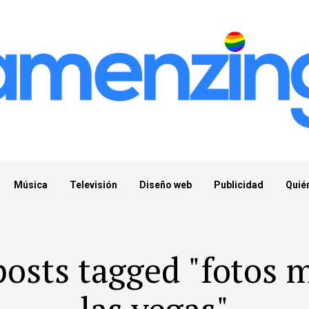
Música
Televisión
Diseño web
Publicidad
Quié
posts tagged "fotos 
las vegas"