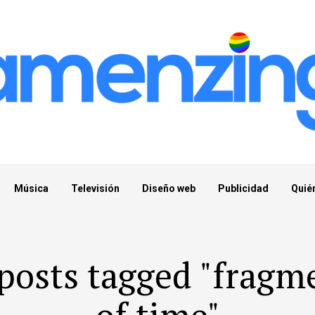
Música
Televisión
Diseño web
Publicidad
Quié
 posts tagged "fragm
of time"