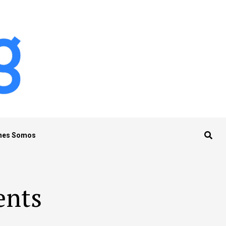
nes Somos
ents