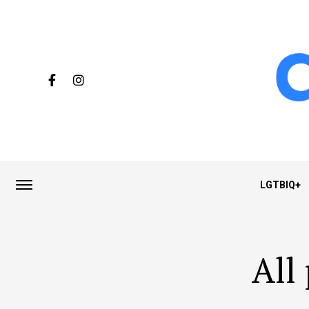
LGTBIQ+
All