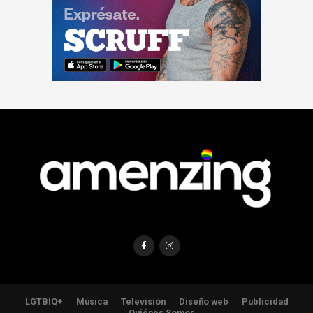
LGTBIQ+
Música
Televisión
Diseño web
Publicidad
Quiénes Somos