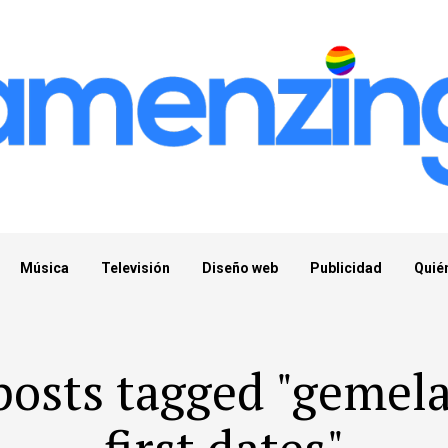
Música
Televisión
Diseño web
Publicidad
Quié
posts tagged "gemel
first dates"