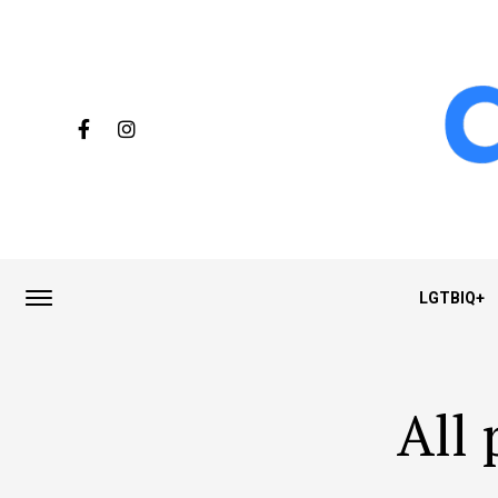
LGTBIQ+
All 