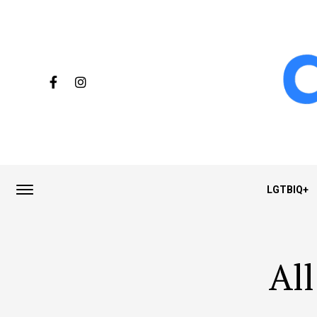
LGTBIQ+
All