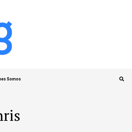
nes Somos
hris