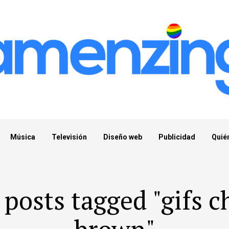
Música
Televisión
Diseño web
Publicidad
Quié
 posts tagged "gifs c
brown"