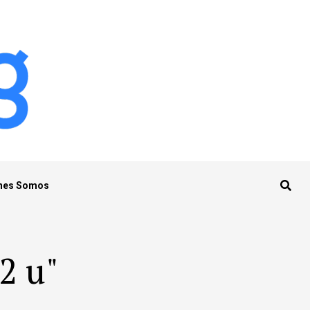
nes Somos
 2 u"