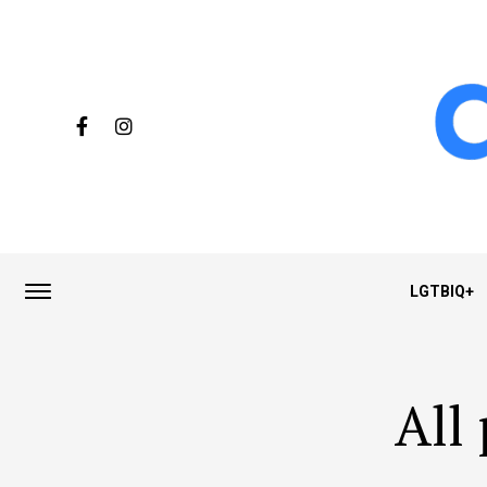
LGTBIQ+
All 