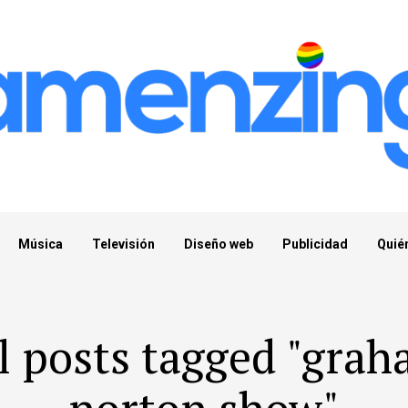
Música
Televisión
Diseño web
Publicidad
Quié
l posts tagged "gra
norton show"