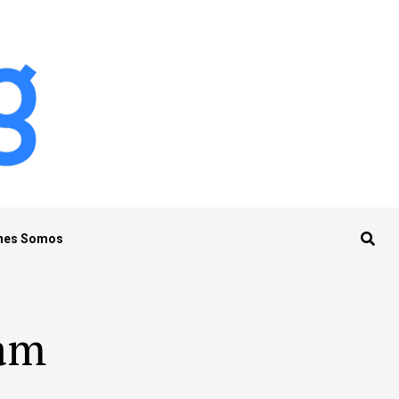
nes Somos
ham