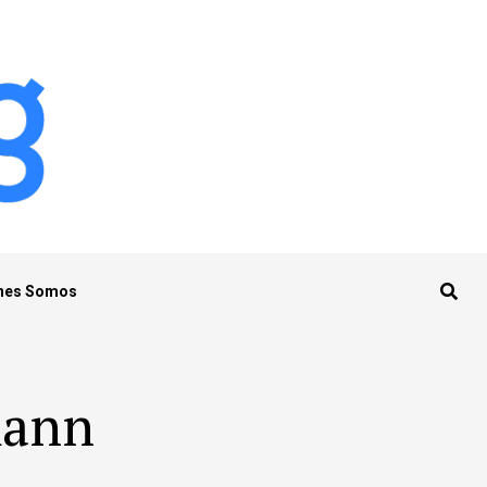
nes Somos
mann