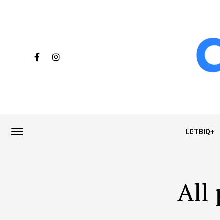
LGTBIQ+
All