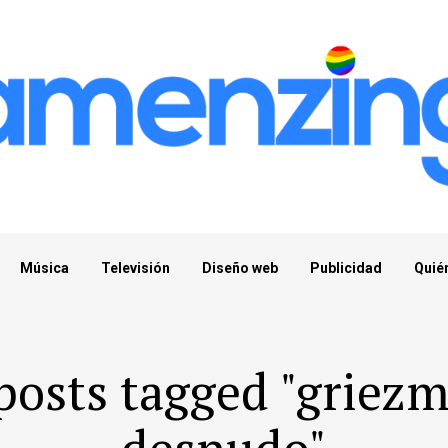
Música
Televisión
Diseño web
Publicidad
Quié
 posts tagged "griez
desnudo"