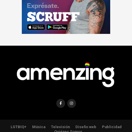
LGTBIQ+
Música
Televisión
Diseño web
Publicidad
Quiénes Somos