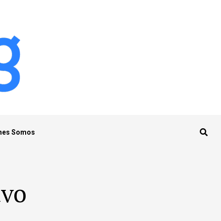
nes Somos
avo