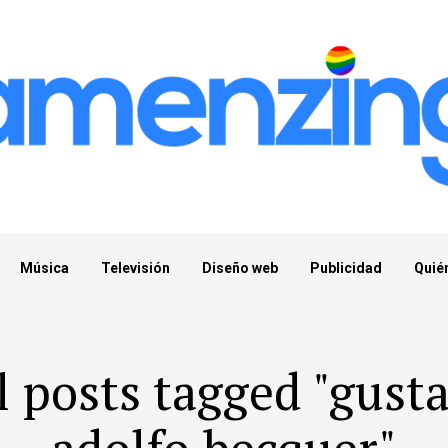
Música
Televisión
Diseño web
Publicidad
Quié
l posts tagged "gust
adolfo becquer"