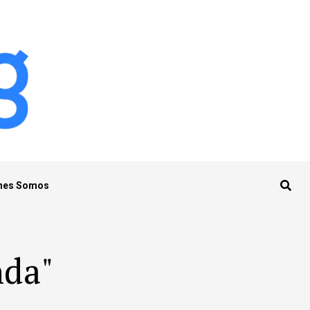
nes Somos
nda"