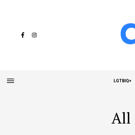
LGTBIQ+
All