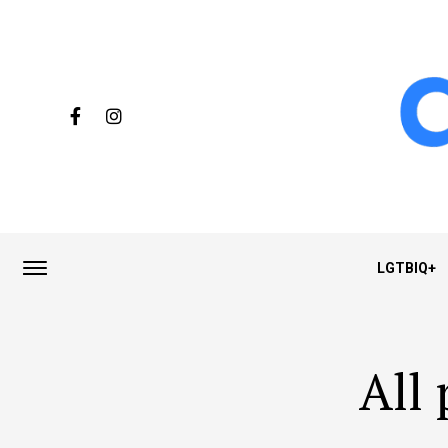
LGTBIQ+
All 