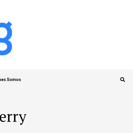
nes Somos
berry