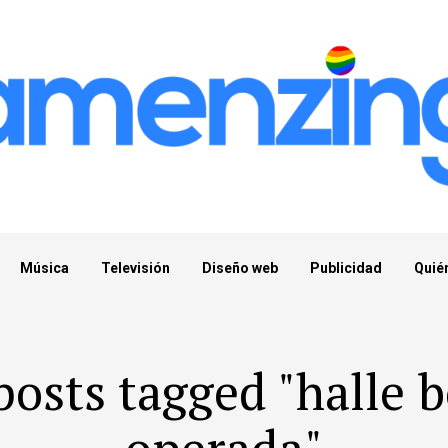
Música
Televisión
Diseño web
Publicidad
Quié
posts tagged "halle 
operada"