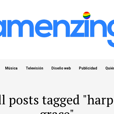
Música
Televisión
Diseño web
Publicidad
Quié
ll posts tagged "harp
grace"