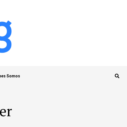
nes Somos
er