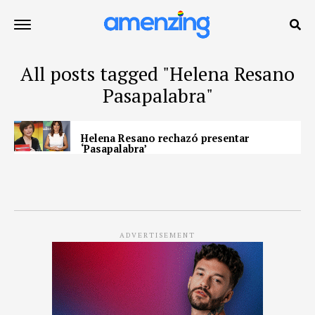
All posts tagged "Helena Resano
Pasapalabra"
Helena Resano rechazó presentar
‘Pasapalabra’
ADVERTISEMENT