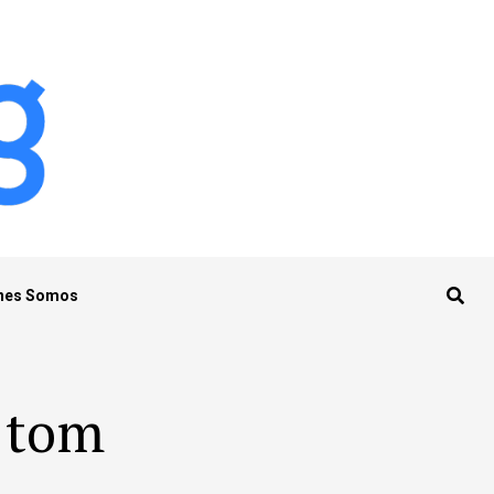
nes Somos
e tom