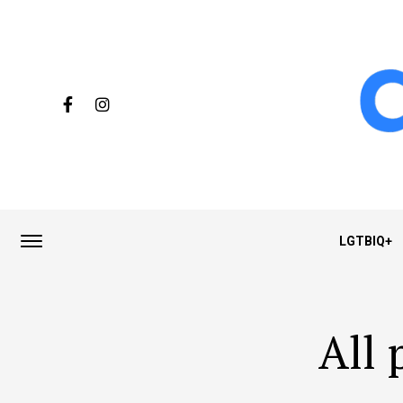
LGTBIQ+
All 