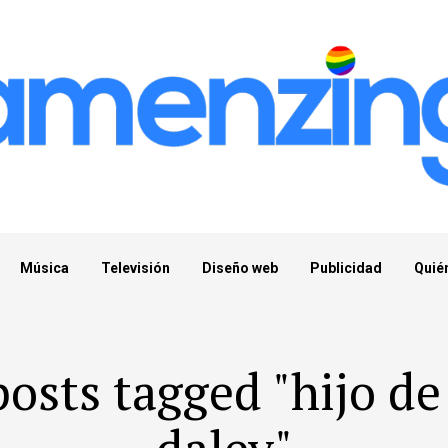
Música
Televisión
Diseño web
Publicidad
Quié
posts tagged "hijo d
daley"