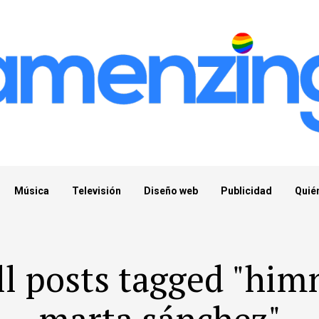
Música
Televisión
Diseño web
Publicidad
Quié
ll posts tagged "him
marta sánchez"