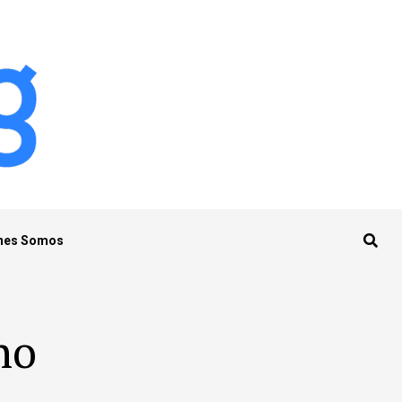
nes Somos
no