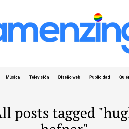
Música
Televisión
Diseño web
Publicidad
Quié
ll posts tagged "hu
hefner"