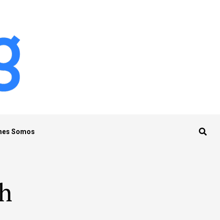
nes Somos
gh