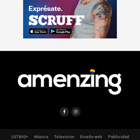
LGTBIQ+
Música
Televisión
Diseño web
Publicidad