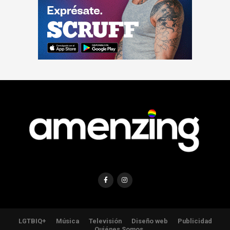
LGTBIQ+
Música
Televisión
Diseño web
Publicidad
Quiénes Somos