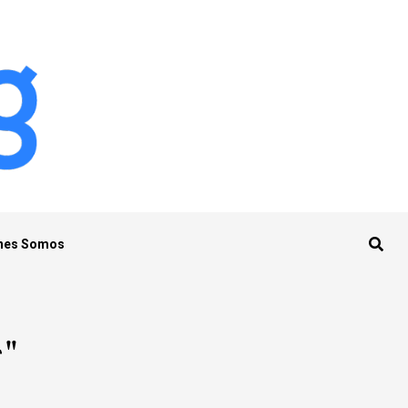
nes Somos
r"