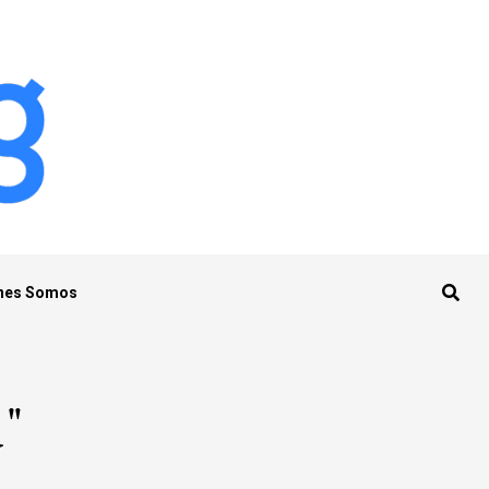
nes Somos
a"