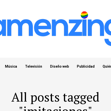
Música
Televisión
Diseño web
Publicidad
Quié
All posts tagged
"imitaciones"