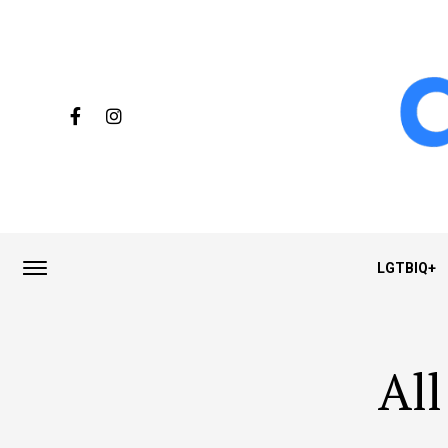
LGTBIQ+
All