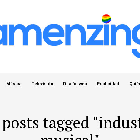
Música
Televisión
Diseño web
Publicidad
Quié
 posts tagged "indus
musical"