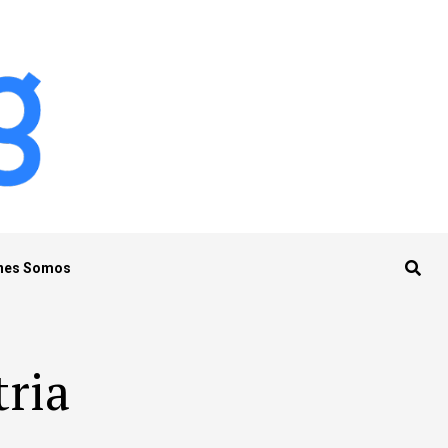
nes Somos
tria