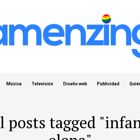
Música
Televisión
Diseño web
Publicidad
Quié
l posts tagged "infa
elena"