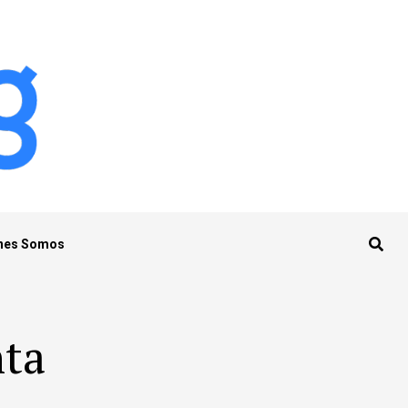
nes Somos
nta