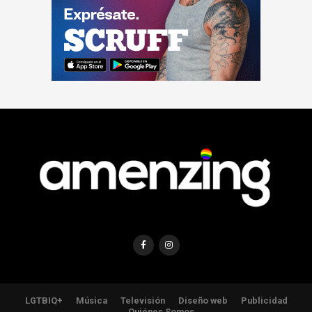
LGTBIQ+
Música
Televisión
Diseño web
Publicidad
Quiénes Somos