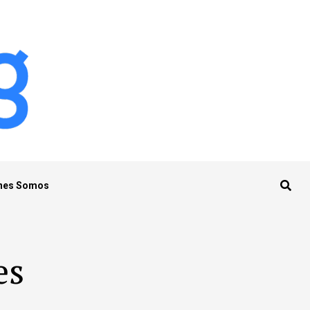
nes Somos
es