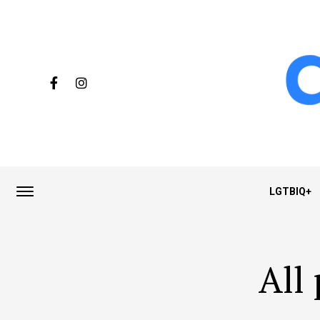
LGTBIQ+
All 