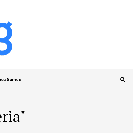
nes Somos
eria"