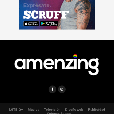
LGTBIQ+
Música
Televisión
Diseño web
Publicidad
Quiénes Somos