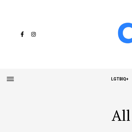
LGTBIQ+
All