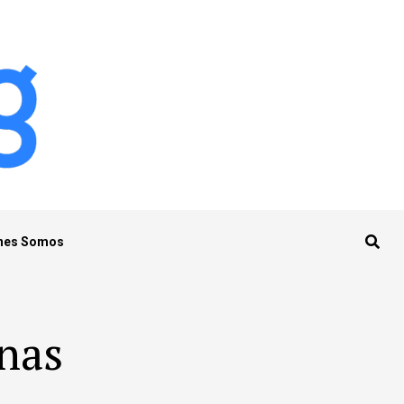
nes Somos
onas