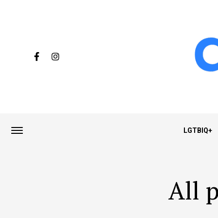
LGTBIQ+
All 