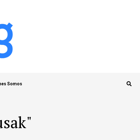
nes Somos
usak"