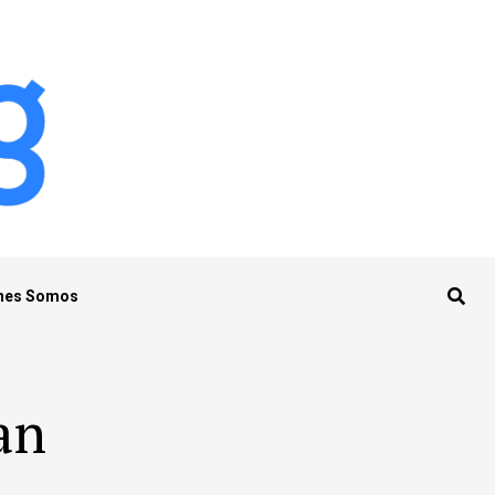
nes Somos
an