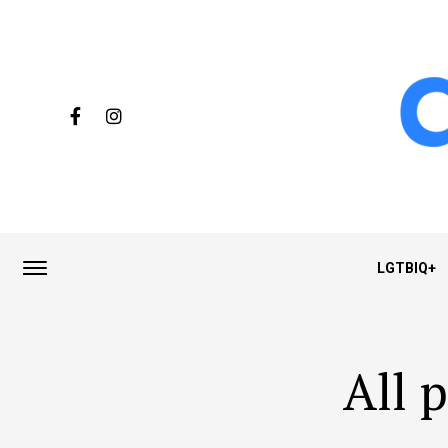
LGTBIQ+
All 