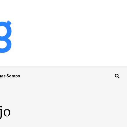
nes Somos
jo