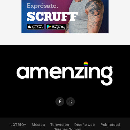
LGTBIQ+
Música
Televisión
Diseño web
Publicidad
Quiénes Somos