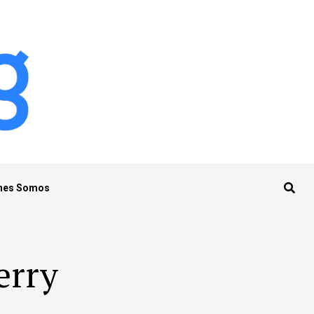
nes Somos
erry
"