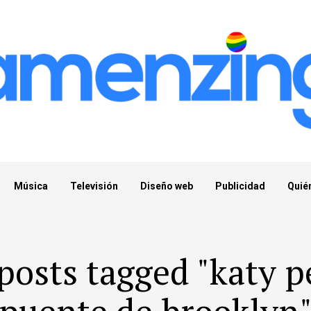
Música
Televisión
Diseño web
Publicidad
Quié
 posts tagged "katy p
puente de brooklyn