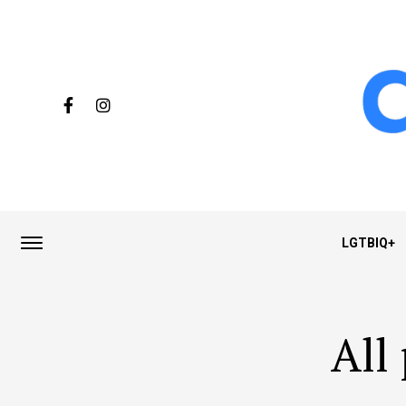
LGTBIQ+
All