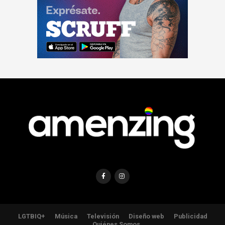
LGTBIQ+
Música
Televisión
Diseño web
Publicidad
Quiénes Somos