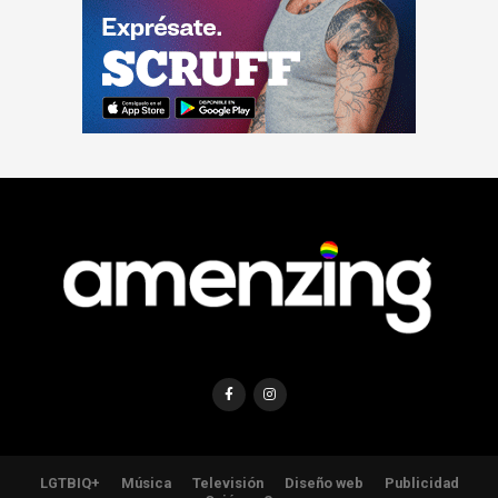
LGTBIQ+
Música
Televisión
Diseño web
Publicidad